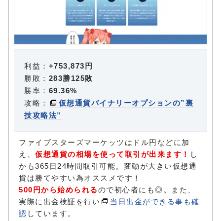
利益：
+753,873円
勝敗：
283勝125敗
勝率：
69.36%
攻略：
仮想通貨バイナリーオプションの”裏
技攻略法”
ファイブスターズマーケッツはドル円などに加
え、
仮想通貨の相場を使って取引が出来ます！
し
かも365日24時間取引可能。変動が大きい仮想通
貨は勝てやすい為オススメです！
500円から始められる
ので初心者にも◎。また、
実際に出金検証を行い
当日出金ができる事も確
認
しています。