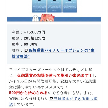
利益：
+753,873円
勝敗：
283勝125敗
勝率：
69.36%
攻略：
仮想通貨バイナリーオプションの”裏
技攻略法”
ファイブスターズマーケッツはドル円などに加
え、
仮想通貨の相場を使って取引が出来ます！
し
かも365日24時間取引可能。変動が大きい仮想通
貨は勝てやすい為オススメです！
500円から始められる
ので初心者にも◎。また、
実際に出金検証を行い
当日出金ができる事も確
認
しています。