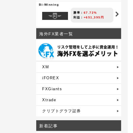
Bi-Winning
勝率：
67.72%
利益：
+651,395円
海外FX業者一覧
XM
iFOREX
FXGiants
Xtrade
クリプトグラフ証券
新着記事