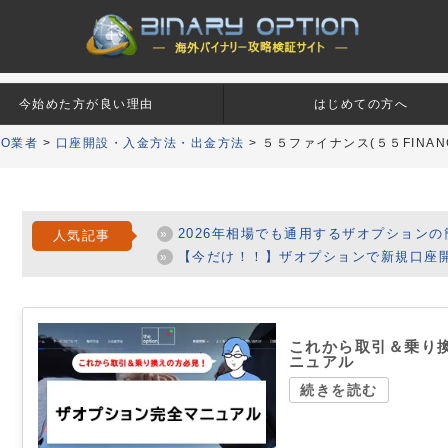
今始めた方が良い理由
はじめての方へ
BO業者
>
口座開設・入金方法・出金方法
>
５５ファイナンス(５５FINA
2026年相場でも通用するザオプションの
人気記事
【今だけ！！】ザオプションで新規口座開設で
これから取引＆乗り
ニュアル
続きを読む