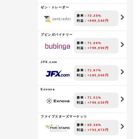
ゼン・トレーダー
勝率：
73.35%
利益：
+989,540円
ブビンガバイナリー
勝率：
71.06%
利益：
+799,950円
JFX.com
勝率：
71.87%
利益：
+185,000円
Exnova
勝率：
71.51%
利益：
+799,630円
ファイブスターズマーケッツ
勝率：
69.36%
利益：
+753,873円