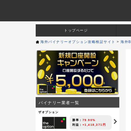
トップページ
海外バイナリーオプション攻略検証サイト
>
海外
バイナリー業者一覧
ザオプション
勝率：
79.90%
利益：
+1,418,371円