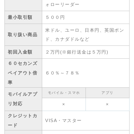
ォローリーダー
最小取引額
５００円
米ドル、ユーロ、日本円、英国ポン
取り扱い商品
ド、カナダドルなど
初回入金額
２万円(※銀行送金は５万円)
６０セカンズ
ペイアウト倍
６０％～７８％
率
モバイル・スマホ
アプリ
モバイルアプ
リ対応
×
×
クレジットカ
VISA・マスター
ード