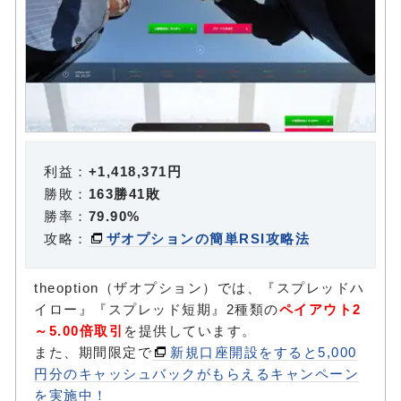
利益：
+1,418,371円
勝敗：
163勝41敗
勝率：
79.90%
攻略：
ザオプションの簡単RSI攻略法
theoption（ザオプション）では、『スプレッドハ
イロー』『スプレッド短期』2種類の
ペイアウト2
～5.00倍取引
を提供しています。
また、期間限定で
新規口座開設をすると5,000
円分のキャッシュバックがもらえるキャンペーン
を実施中！