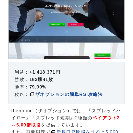
利益：
+1,418,371円
勝敗：
163勝41敗
勝率：
79.90%
攻略：
ザオプションの簡単RSI攻略法
theoption（ザオプション）では、『スプレッドハ
イロー』『スプレッド短期』2種類の
ペイアウト2
～5.00倍取引
を提供しています。
また、期間限定で
新規口座開設をすると5,000