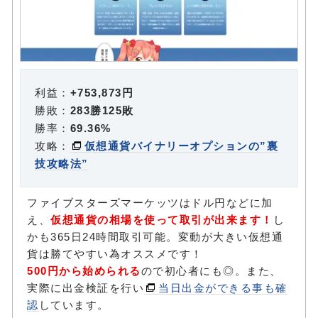
利益：
+753,873円
勝敗：
283勝125敗
勝率：
69.36%
攻略：
仮想通貨バイナリーオプションの”裏
技攻略法”
ファイブスターズマーケッツはドル円などに加
え、
仮想通貨の相場を使って取引が出来ます！
し
かも365日24時間取引可能。変動が大きい仮想通
貨は勝てやすい為オススメです！
500円から始められる
ので初心者にも◎。また、
実際に出金検証を行い
当日出金ができる事も確
認
しています。