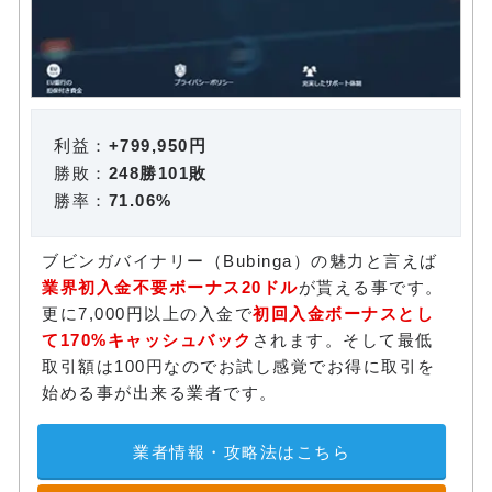
利益：
+799,950円
勝敗：
248勝101敗
勝率：
71.06%
ブビンガバイナリー（Bubinga）の魅力と言えば
業界初入金不要ボーナス20ドル
が貰える事です。
更に7,000円以上の入金で
初回入金ボーナスとし
て170%キャッシュバック
されます。そして最低
取引額は100円なのでお試し感覚でお得に取引を
始める事が出来る業者です。
業者情報・攻略法はこちら