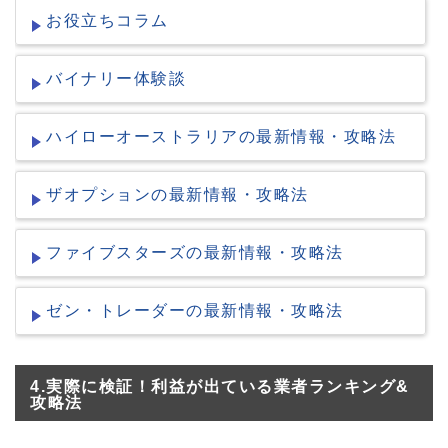
お役立ちコラム
バイナリー体験談
ハイローオーストラリアの最新情報・攻略法
ザオプションの最新情報・攻略法
ファイブスターズの最新情報・攻略法
ゼン・トレーダーの最新情報・攻略法
4.実際に検証！利益が出ている業者ランキング&
攻略法