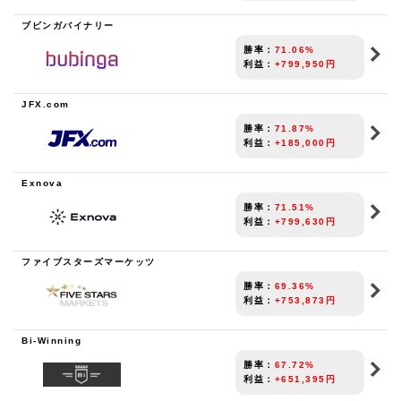
ブビンガバイナリー
勝率：
71.06%
利益：
+799,950円
JFX.com
勝率：
71.87%
利益：
+185,000円
Exnova
勝率：
71.51%
利益：
+799,630円
ファイブスターズマーケッツ
勝率：
69.36%
利益：
+753,873円
Bi-Winning
勝率：
67.72%
利益：
+651,395円