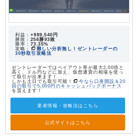
利益：
+989,540円
勝敗：
256勝93敗
勝率：
73.35%
攻略：
難しい分析無し！ゼントレーダーの
30秒取引攻略法
ゼントレーダーではペイアウト率が最大2.00倍と
高く、ドル円などに加え、仮想通貨の相場を使っ
て取引が出来ます！
しかも土日でも取引可能！
今なら口座開設＆20
回の取引で5,000円のキャッシュバックボーナス
を貰えます！
業者情報・攻略法はこちら
公式サイトはこちら