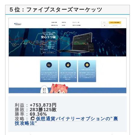
５位：ファイブスターズマーケッツ
利益：
+753,873円
勝敗：
283勝125敗
勝率：
69.36%
攻略：
仮想通貨バイナリーオプションの”裏
技攻略法”