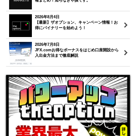
報まとめ！知らなきゃ損です。
2026年8月4日
【最新】ザオプション、キャンペーン情報！お
得にバイナリーを始めよう！
2026年7月8日
JFX.comお得なボーナスをはじめ口座開設から
入出金方法まで徹底解説