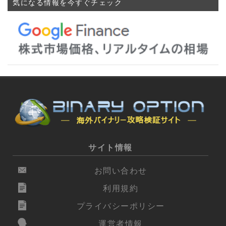
気になる情報を今すぐチェック
サイト情報
お問い合わせ
利用規約
プライバシーポリシー
運営者情報