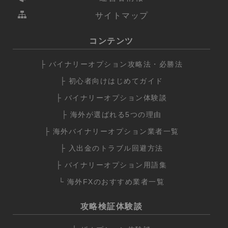
サイトマップ
コンテンツ
├ バイナリーオプション攻略法・必勝法
├ 初心者向けはじめてガイド
├ バイナリーオプション体験談
├ 海外が選ばれる5つの理由
├ 海外バイナリーオプション業者一覧
├ 入出金のトラブル回避方法
├ バイナリーオプション用語集
└ 海外FXのおすすめ業者一覧
攻略検証体験談