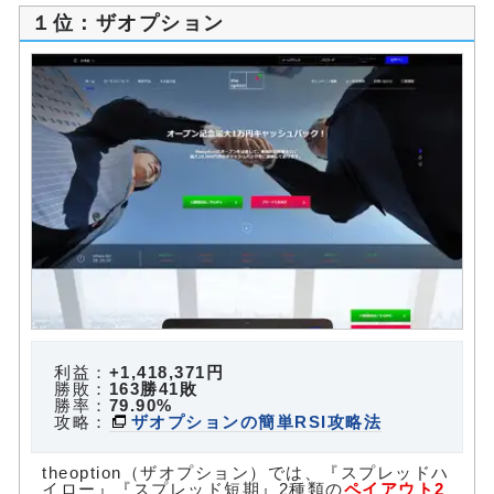
１位：ザオプション
利益：
+1,418,371円
勝敗：
163勝41敗
勝率：
79.90%
攻略：
ザオプションの簡単RSI攻略法
theoption（ザオプション）では、『スプレッドハ
イロー』『スプレッド短期』2種類の
ペイアウト2