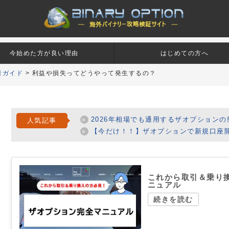
今始めた方が良い理由
はじめての方へ
者ガイド
>
利益や損失ってどうやって発生するの？
2026年相場でも通用するザオプションの
人気記事
【今だけ！！】ザオプションで新規口座開設で
これから取引＆乗り
ニュアル
続きを読む