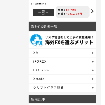
Bi-Winning
勝率：
67.72%
利益：
+651,395円
海外FX業者一覧
XM
iFOREX
FXGiants
Xtrade
クリプトグラフ証券
新着記事