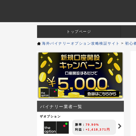
トップページ
海外バイナリーオプション攻略検証サイト
>
初心
バイナリー業者一覧
ザオプション
勝率：
79.90%
利益：
+1,418,371円