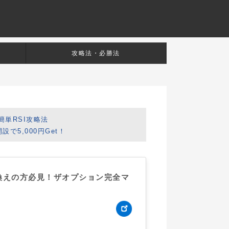
攻略法・必勝法
簡単RSI攻略法
5,000円Get！
換えの方必見！ザオプション完全マ