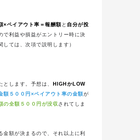
額×ペイアウト率＝報酬額
と
自分が投
ので利益や損益がエントリー時に決
関しては、次項で説明します）
たとします。予想は、
HIGHかLOW
金額５００円×ペイアウト率の金額
が
額の全額５００円が没収
されてしま
る金額が決まるので、それ以上に利