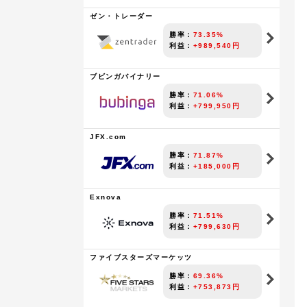
ゼン・トレーダー
勝率：
73.35%
利益：
+989,540円
ブビンガバイナリー
勝率：
71.06%
利益：
+799,950円
JFX.com
勝率：
71.87%
利益：
+185,000円
Exnova
勝率：
71.51%
利益：
+799,630円
ファイブスターズマーケッツ
勝率：
69.36%
利益：
+753,873円